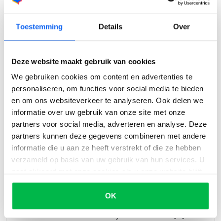
Toestemming
Details
Over
Deze website maakt gebruik van cookies
We gebruiken cookies om content en advertenties te
personaliseren, om functies voor social media te bieden
Hoelang mag je niet met de auto rijden na deze
en om ons websiteverkeer te analyseren. Ook delen we
operaties in België?
informatie over uw gebruik van onze site met onze
partners voor social media, adverteren en analyse. Deze
16/08/2024
Automotive
partners kunnen deze gegevens combineren met andere
informatie die u aan ze heeft verstrekt of die ze hebben
Een operatie kan zowel fysiek als mentaal een
verzameld op basis van uw gebruik van hun services. U
grote impact hebben. Naast het emotionele
gaat akkoord met onze cookies als u onze website blijft
aspect is het belangrijk om praktische zaken,
gebruiken.
zoals autorijden, goed te regelen. Zeker in een
OK
druk leven met mogelijk een gezin, is het
essentieel om te weten of je zelf naar het [...]