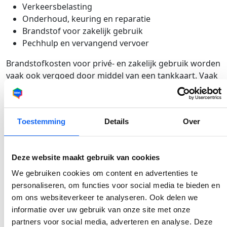
Verkeersbelasting
Onderhoud, keuring en reparatie
Brandstof voor zakelijk gebruik
Pechhulp en vervangend vervoer
Brandstofkosten voor privé- en zakelijk gebruik worden
vaak ook vergoed door middel van een tankkaart. Vaak
zit daar een limiet op met een maximaal aantal
kilometers en deze mag meestal alleen gebruikt
worden voor de leaseauto en niet andere voertuigen.
Toestemming
Details
Over
Soms is het niet toegestaan om meer dan een
maximum aantal kilometers per jaar te rijden of de auto
in het buitenland te gebruiken. Dit is afhankelijk van je
Deze website maakt gebruik van cookies
leasecontract.
We gebruiken cookies om content en advertenties te
Overweeg je een bedrijfsleaseauto?
personaliseren, om functies voor social media te bieden en
om ons websiteverkeer te analyseren. Ook delen we
Heb je het VAA berekend en overweeg je over te
informatie over uw gebruik van onze site met onze
stappen naar een bedrijfsleaseauto? Dan moet je
partners voor social media, adverteren en analyse. Deze
misschien eerst je huidige (zakelijke) auto verkopen.