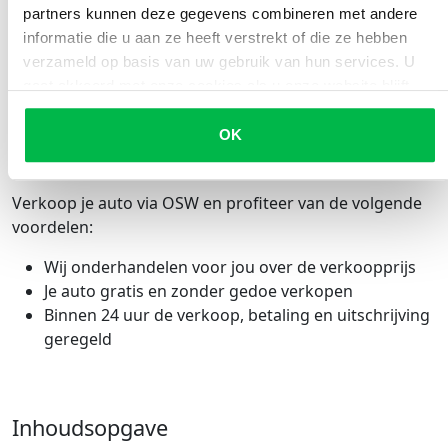
partners kunnen deze gegevens combineren met andere
Dat kan je doen via platforms zoals 2dehands, of
informatie die u aan ze heeft verstrekt of die ze hebben
gemakkelijk en snel via OSW. Omdat we samenwerken
verzameld op basis van uw gebruik van hun services. U
met meer dan 500 erkende garages, ontvang je
snel
gaat akkoord met onze cookies als u onze website blijft
een bod voor je auto.
Ideaal als je niet te lang de
gebruiken.
verkeersbelasting en verzekeringen wilt doorbetalen.
OK
Of het nou een Volkswagen, Volvo, BMW of een ander
merk is, voor alle soorten auto's kan je bij ons terecht.
Verkoop je auto via OSW en profiteer van de volgende
voordelen:
Wij onderhandelen voor jou over de verkoopprijs
Je auto gratis en zonder gedoe verkopen
Binnen 24 uur de verkoop, betaling en uitschrijving
geregeld
Inhoudsopgave