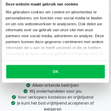
Deze website maakt gebruik van cookies
We gebruiken cookies om content en advertenties te
personaliseren, om functies voor social media te bieden
en om ons websiteverkeer te analyseren. Ook delen we
informatie over uw gebruik van onze site met onze
partners voor social media, adverteren en analyse. Deze
Eenvoudig en snel je voertuig
partners kunnen deze gegevens combineren met andere
verkopen?
informatie die u aan ze heeft verstrekt of die ze hebben
verzameld op basis van uw gebruik van hun services. U
Wil je zonder gedoe je auto verkopen? Kies voor OSW
gaat akkoord met onze cookies als u onze website blijft
en profiteer van:
gebruiken.
OK
Binnen 24 uur een bod
Gratis ophalen, betaling en vrijwaring
Alleen erkende bedrijven
Wij onderhandelen voor jou
Voor verkopers kosteloos en vrijblijvend
Je kunt het bod vrijblijvend accepteren of
weigeren