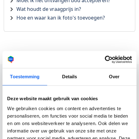
Moet ik het ontvangen bod accepteren?
Wat houdt de vraagprijs in?
Hoe en waar kan ik foto's toevoegen?
Toestemming
Details
Over
Eenvoudig en snel je voertuig
Deze website maakt gebruik van cookies
verkopen?
We gebruiken cookies om content en advertenties te
personaliseren, om functies voor social media te bieden
Wil je zonder gedoe je auto verkopen? Kies voor OSW
en om ons websiteverkeer te analyseren. Ook delen we
en profiteer van:
informatie over uw gebruik van onze site met onze
partners voor social media, adverteren en analyse. Deze