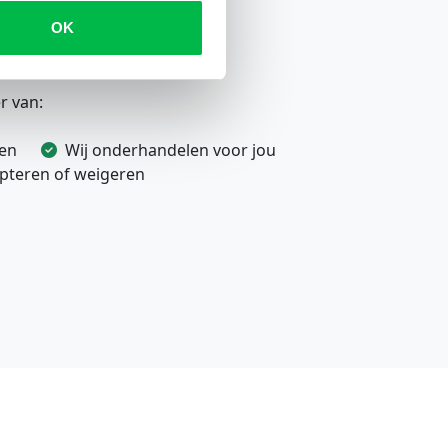
OK
en?
r van:
ven
Wij onderhandelen voor jou
cepteren of weigeren