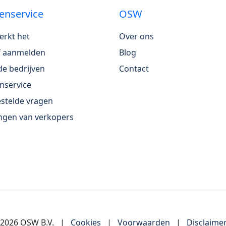
enservice
OSW
erkt het
Over ons
jf aanmelden
Blog
e bedrijven
Contact
nservice
stelde vragen
ngen van verkopers
-2026 OSW B.V.
|
Cookies
|
Voorwaarden
|
Disclaime