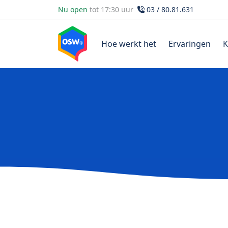
Nu open
tot 17:30 uur
03 / 80.81.631
Hoe werkt het
Ervaringen
K