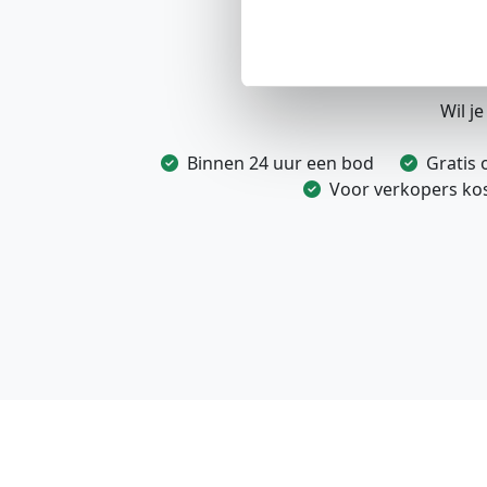
Ee
Wil j
Binnen 24 uur een bod
Gratis 
Voor verkopers kost