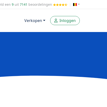
ld een
9
uit
7141
beoordelingen
|
Verkopen
Inloggen