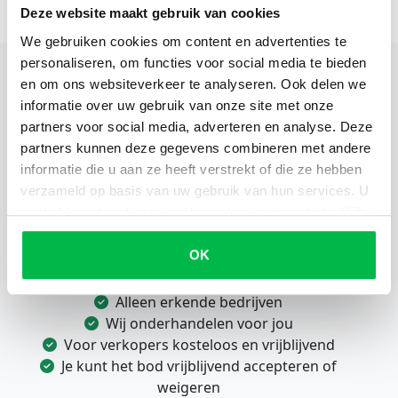
Deze website maakt gebruik van cookies
We gebruiken cookies om content en advertenties te
personaliseren, om functies voor social media te bieden
en om ons websiteverkeer te analyseren. Ook delen we
informatie over uw gebruik van onze site met onze
partners voor social media, adverteren en analyse. Deze
Eenvoudig en snel je voertuig
partners kunnen deze gegevens combineren met andere
verkopen?
informatie die u aan ze heeft verstrekt of die ze hebben
verzameld op basis van uw gebruik van hun services. U
Wil je zonder gedoe je auto verkopen? Kies voor OSW
gaat akkoord met onze cookies als u onze website blijft
en profiteer van:
gebruiken.
OK
Binnen 24 uur een bod
Gratis ophalen, betaling en vrijwaring
Alleen erkende bedrijven
Wij onderhandelen voor jou
Voor verkopers kosteloos en vrijblijvend
Je kunt het bod vrijblijvend accepteren of
weigeren