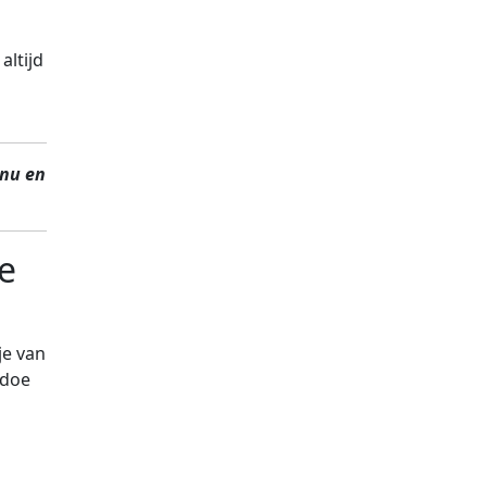
altijd
inu en
e
je van
edoe