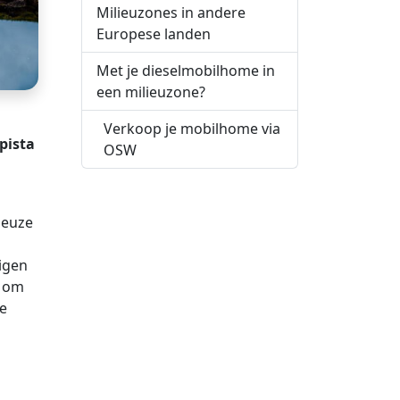
Milieuzones in andere
Europese landen
Met je dieselmobilhome in
een milieuzone?
Verkoop je mobilhome via
pista
OSW
ieuze
uigen
g om
ze