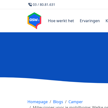
03 / 80.81.631
Hoe werkt het
Ervaringen
K
Homepage
Blogs
Camper
Milieuzones voor je mobilhome: Welke g