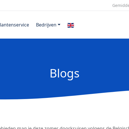
Gemidde
lantenservice
Bedrijven
Blogs
ebieden mag je deze zomer doorkruisen volgens de Belgisc