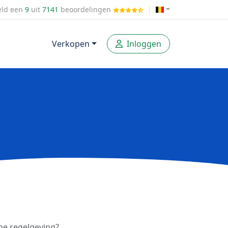
ld een
9
uit
7141
beoordelingen
|
Verkopen
Inloggen
he regelgeving?