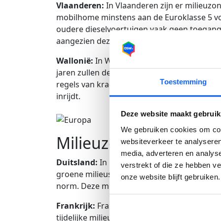
Vlaanderen:
In Vlaanderen zijn er milieuzo
mobilhome minstens aan de Euroklasse 5 vo
oudere dieselvoertuigen vaak geen toegang 
aangezien deze kunnen veranderen.
Wallonië:
In Wallonië zijn sinds 2023 voert
jaren zullen deze klassen worden verhoogd,
Toestemming
regels van kracht gaan. Houd hier rekening
inrijdt.
Deze website maakt gebruik
We gebruiken cookies om cont
Milieuzones in andere
websiteverkeer te analyseren
media, adverteren en analys
Duitsland:
In Duitsland zijn milieuzones a
verstrekt of die ze hebben v
groene milieusticker nodig om te mogen rij
onze website blijft gebruiken.
norm. Deze milieuzones bevinden zich in ste
Frankrijk:
Frankrijk kent drie types milieuz
tijdelijke milieuzones (ZPA). Voor de tijdelij